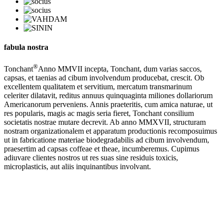
fabula nostra
®
Tonchant
Anno MMVII incepta, Tonchant, dum varias saccos,
capsas, et taenias ad cibum involvendum producebat, crescit. Ob
excellentem qualitatem et servitium, mercatum transmarinum
celeriter dilatavit, reditus annuus quinquaginta miliones dollariorum
Americanorum perveniens. Annis praeteritis, cum amica naturae, ut
res popularis, magis ac magis seria fieret, Tonchant consilium
societatis nostrae mutare decrevit. Ab anno MMXVII, structuram
nostram organizationalem et apparatum productionis recomposuimus
ut in fabricatione materiae biodegradabilis ad cibum involvendum,
praesertim ad capsas coffeae et theae, incumberemus. Cupimus
adiuvare clientes nostros ut res suas sine residuis toxicis,
microplasticis, aut aliis inquinantibus involvant.