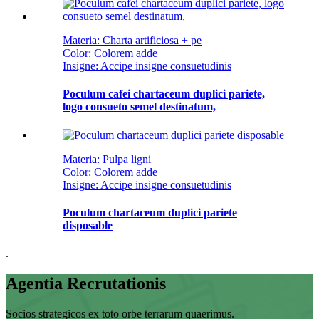
Materia: Charta artificiosa + pe
Color: Colorem adde
Insigne: Accipe insigne consuetudinis
Poculum cafei chartaceum duplici pariete,
logo consueto semel destinatum,
Materia: Pulpa ligni
Color: Colorem adde
Insigne: Accipe insigne consuetudinis
Poculum chartaceum duplici pariete
disposable
.
Agentia Recrutationis
Socios strategicos ex toto orbe terrarum quaerimus.