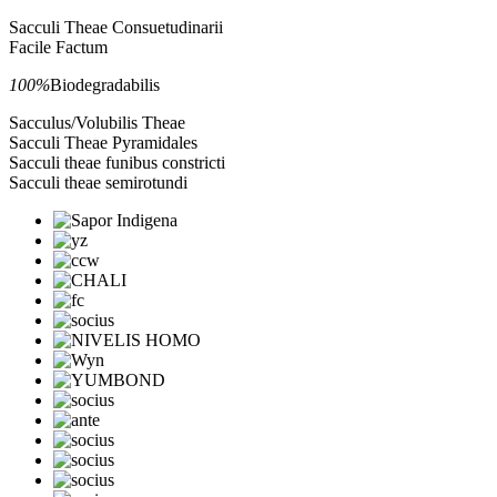
Sacculi Theae Consuetudinarii
Facile Factum
100%
Biodegradabilis
Sacculus/Volubilis Theae
Sacculi Theae Pyramidales
Sacculi theae funibus constricti
Sacculi theae semirotundi