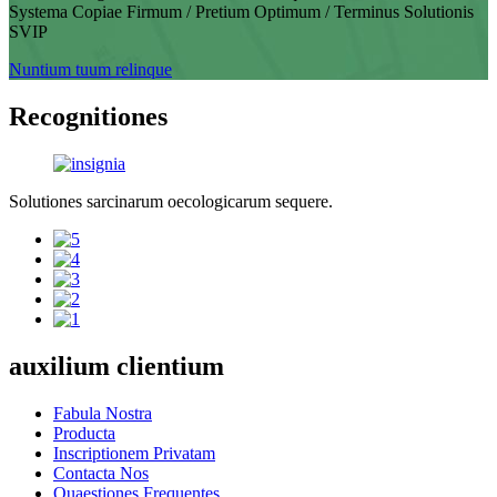
Systema Copiae Firmum / Pretium Optimum / Terminus Solutionis
SVIP
Nuntium tuum relinque
Recognitiones
Solutiones sarcinarum oecologicarum sequere.
auxilium clientium
Fabula Nostra
Producta
Inscriptionem Privatam
Contacta Nos
Quaestiones Frequentes