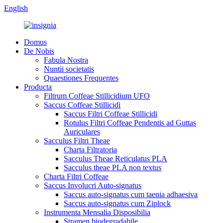
English
Domus
De Nobis
Fabula Nostra
Nuntii societatis
Quaestiones Frequentes
Producta
Filtrum Coffeae Stillicidium UFO
Saccus Coffeae Stillicidi
Saccus Filtri Coffeae Stillicidi
Rotulus Filtri Coffeae Pendentis ad Guttas
Auriculares
Sacculus Filtri Theae
Charta Filtratoria
Sacculus Theae Reticulatus PLA
Sacculus theae PLA non textus
Charta Filtri Coffeae
Saccus Involucri Auto-signatus
Saccus auto-signatus cum taenia adhaesiva
Saccus auto-signatus cum Ziplock
Instrumenta Mensalia Disposibilia
Stramen biodegradabile