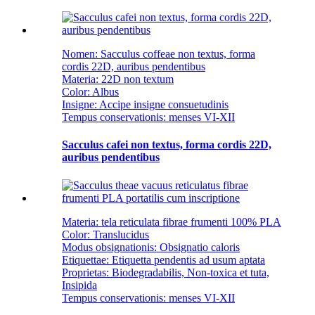
Nomen: Sacculus coffeae non textus, forma
cordis 22D, auribus pendentibus
Materia: 22D non textum
Color: Albus
Insigne: Accipe insigne consuetudinis
Tempus conservationis: menses VI-XII
Sacculus cafei non textus, forma cordis 22D,
auribus pendentibus
Materia: tela reticulata fibrae frumenti 100% PLA
Color: Translucidus
Modus obsignationis: Obsignatio caloris
Etiquettae: ​​Etiquetta pendentis ad usum aptata
Proprietas: Biodegradabilis, Non-toxica et tuta,
Insipida
Tempus conservationis: menses VI-XII