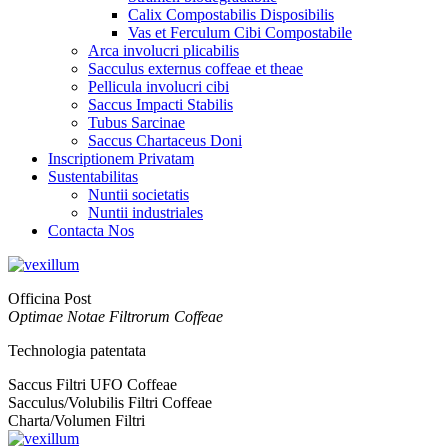
Calix Compostabilis Disposibilis
Vas et Ferculum Cibi Compostabile
Arca involucri plicabilis
Sacculus externus coffeae et theae
Pellicula involucri cibi
Saccus Impacti Stabilis
Tubus Sarcinae
Saccus Chartaceus Doni
Inscriptionem Privatam
Sustentabilitas
Nuntii societatis
Nuntii industriales
Contacta Nos
Officina Post
Optimae Notae Filtrorum Coffeae
Technologia patentata
Saccus Filtri UFO Coffeae
Sacculus/Volubilis Filtri Coffeae
Charta/Volumen Filtri