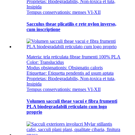
Proprietas: Biodegradabilis, Non-toxica et tuta,
Insipida
Tempus conservationis: menses VI-XII
Sacculus theae plicatilis e rete nylon inverso,
cum inscriptione
Materia: tela reticulata fibrae frumenti 100% PLA
Color: Translucidus
Modus obsignationis: Obsignatio caloris
Etiquettae: ​​Etiquetta pendentis ad usum aptata
Proprietas: Biodegradabilis, Non-toxica et tuta,
Insipida
Tempus conservationis: menses VI-XII
Volumen sacculi theae vacui e fibra frumenti
PLA biodegradabili reticulato cum logo
proprio