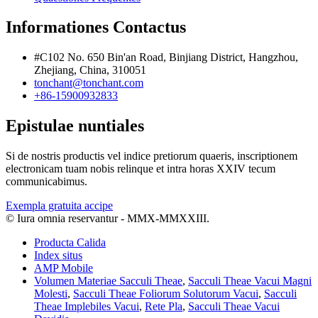
Informationes Contactus
#C102 No. 650 Bin'an Road, Binjiang District, Hangzhou,
Zhejiang, China, 310051
tonchant@tonchant.com
+86-15900932833
Epistulae nuntiales
Si de nostris productis vel indice pretiorum quaeris, inscriptionem
electronicam tuam nobis relinque et intra horas XXIV tecum
communicabimus.
Exempla gratuita accipe
© Iura omnia reservantur - MMX-MMXXIII.
Producta Calida
Index situs
AMP Mobile
Volumen Materiae Sacculi Theae
,
Sacculi Theae Vacui Magni
Molesti
,
Sacculi Theae Foliorum Solutorum Vacui
,
Sacculi
Theae Implebiles Vacui
,
Rete Pla
,
Sacculi Theae Vacui