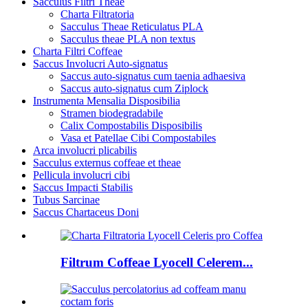
Sacculus Filtri Theae
Charta Filtratoria
Sacculus Theae Reticulatus PLA
Sacculus theae PLA non textus
Charta Filtri Coffeae
Saccus Involucri Auto-signatus
Saccus auto-signatus cum taenia adhaesiva
Saccus auto-signatus cum Ziplock
Instrumenta Mensalia Disposibilia
Stramen biodegradabile
Calix Compostabilis Disposibilis
Vasa et Patellae Cibi Compostabiles
Arca involucri plicabilis
Sacculus externus coffeae et theae
Pellicula involucri cibi
Saccus Impacti Stabilis
Tubus Sarcinae
Saccus Chartaceus Doni
Filtrum Coffeae Lyocell Celerem...