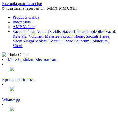
Exempla gratuita accipe
© Iura omnia reservantur - MMX-MMXXIII.
Producta Calida
Index situs
AMP Mobile
Sacculi Theae Vacui Davidis
,
Sacculi Theae Implebiles Vacui
,
Rete Pla
,
Volumen Materiae Sacculi Theae
,
Sacculi Theae
Vacui Magni Molesti
,
Sacculi Theae Foliorum Solutorum
Vacui
,
Mitte Epistulam Electronicam
Epistula electronica
WhatsApp