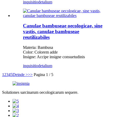
inquisitio
detalium
Canulae bambuseae oecologicae, sine
vastis, canulae bambuseae
reutilizabiles
Materia: Bambusa
Color: Colorem adde
Insigne: Accipe insigne consuetudinis
inquisitio
detalium
1
2
3
4
5
Deinde >
>>
Pagina 1 / 5
Solutiones sarcinarum oecologicarum sequere.