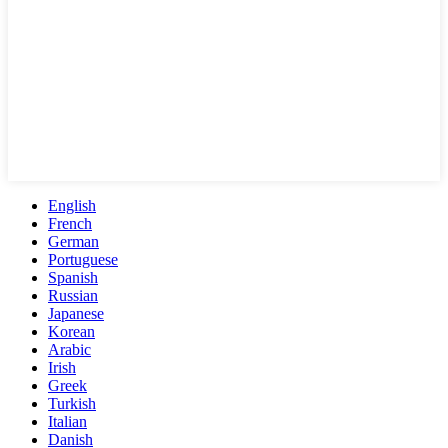
English
French
German
Portuguese
Spanish
Russian
Japanese
Korean
Arabic
Irish
Greek
Turkish
Italian
Danish