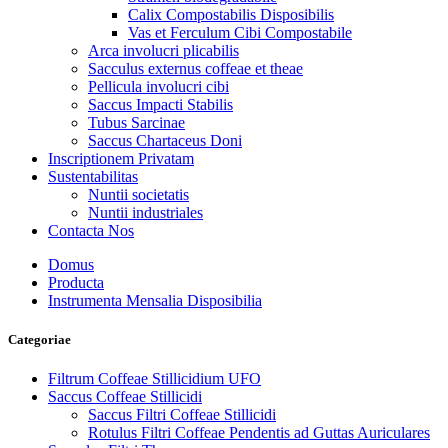
Calix Compostabilis Disposibilis
Vas et Ferculum Cibi Compostabile
Arca involucri plicabilis
Sacculus externus coffeae et theae
Pellicula involucri cibi
Saccus Impacti Stabilis
Tubus Sarcinae
Saccus Chartaceus Doni
Inscriptionem Privatam
Sustentabilitas
Nuntii societatis
Nuntii industriales
Contacta Nos
Domus
Producta
Instrumenta Mensalia Disposibilia
Categoriae
Filtrum Coffeae Stillicidium UFO
Saccus Coffeae Stillicidi
Saccus Filtri Coffeae Stillicidi
Rotulus Filtri Coffeae Pendentis ad Guttas Auriculares