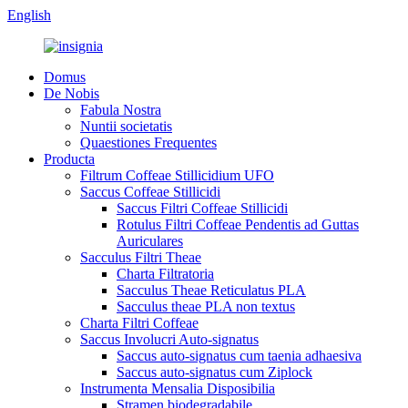
English
Domus
De Nobis
Fabula Nostra
Nuntii societatis
Quaestiones Frequentes
Producta
Filtrum Coffeae Stillicidium UFO
Saccus Coffeae Stillicidi
Saccus Filtri Coffeae Stillicidi
Rotulus Filtri Coffeae Pendentis ad Guttas
Auriculares
Sacculus Filtri Theae
Charta Filtratoria
Sacculus Theae Reticulatus PLA
Sacculus theae PLA non textus
Charta Filtri Coffeae
Saccus Involucri Auto-signatus
Saccus auto-signatus cum taenia adhaesiva
Saccus auto-signatus cum Ziplock
Instrumenta Mensalia Disposibilia
Stramen biodegradabile