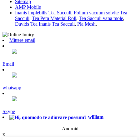
Sitemap
AMP Mobile
Inanis implebilis Tea Sacculi
,
Folium vacuum solvite Tea
Sacculi
,
Tea Pera Material Roll
,
Tea Sacculi vana mole
,
Davids Tea Inanis Tea Sacculi
,
Pla Mesh
,
Mittere email
Email
whatsapp
Skype
william
Android
x