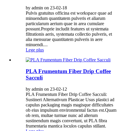
by admin on 23-02-18
Pulvis gratuitus officina est workspace quae ad
minuendum quantitatem pulveris et aliarum
particularum aerium quae in area cumulare
possunt.Proprie includit features ut systemata
filtrationis aeris, systemata collectio pulveris, et
alia mensurae quantitatem pulveris in aere
minuendi....
Lege plus
PLA Frumentum Fiber Drip Coffee
Sacculi
by admin on 23-02-12
PLA Frumentum Fiber Drip Coffee Sacculi:
Sustineri Alternativum Plasticae Usus plastici ad
capulus packaging magis magisque difficultates
ob eius impulsum environmental factus est.Quam
ob rem, multae turmae nunc ad alterum
sustinendum magis convertunt, ut PLA fibra
frumentaria mantica loculos capulus stillant.