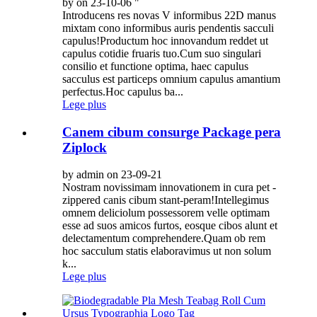
by on 23-10-06 "
Introducens res novas V informibus 22D manus
mixtam cono informibus auris pendentis sacculi
capulus!Productum hoc innovandum reddet ut
capulus cotidie fruaris tuo.Cum suo singulari
consilio et functione optima, haec capulus
sacculus est particeps omnium capulus amantium
perfectus.Hoc capulus ba...
Lege plus
Canem cibum consurge Package pera
Ziplock
by admin on 23-09-21
Nostram novissimam innovationem in cura pet -
zippered canis cibum stant-peram!Intellegimus
omnem deliciolum possessorem velle optimam
esse ad suos amicos furtos, eosque cibos alunt et
delectamentum comprehendere.Quam ob rem
hoc sacculum statis elaboravimus ut non solum
k...
Lege plus