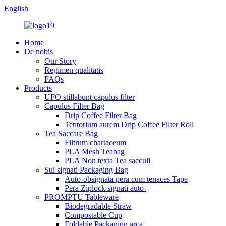
English
Home
De nobis
Our Story
Regimen quālitātis
FAQs
Products
UFO stillabunt capulus filter
Capulus Filter Bag
Drip Coffee Filter Bag
Tentorium aurem Drip Coffee Filter Roll
Tea Saccare Bag
Filtrum chartaceum
PLA Mesh Teabag
PLA Non texta Tea sacculi
Sui signati Packaging Bag
Auto-obsignata pera cum tenaces Tape
Pera Ziplock signati auto-
PROMPTU Tableware
Biodegradable Straw
Compostable Cup
Foldable Packaging arca