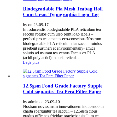
Biodegradable Pla Mesh Teabag Roll
Cum Ursus Typographia Logo Tag
by on 23-09-17
Introducendis biodegradable PLA reticulum tea
sacculi rotulos cum urso print logo labels –
perfecti pro tea amantis eco-conscious!Nostrum
biodegradable PLA reticulum tea sacculi rotulos
praebent sustineri et environmentally- amica
solutio ad usuram tea ventus.Factus ex PLA
(acidi polylactici) materia reticulata...
Lege plus
12.5gsm Food Grade Factory Supple
Cold signantes Tea Pera Filter Paper
by admin on 23-09-10
Nostram novissimam innovationem inducendo in
charta sparguntur tea sacculi – 12.5gsm cibus
gradus officinas frigidae praebebat sigillum tea