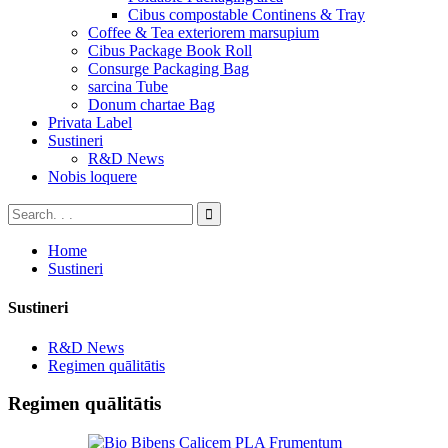
Cibus compostable Continens & Tray
Coffee & Tea exteriorem marsupium
Cibus Package Book Roll
Consurge Packaging Bag
sarcina Tube
Donum chartae Bag
Privata Label
Sustineri
R&D News
Nobis loquere
Home
Sustineri
Sustineri
R&D News
Regimen quālitātis
Regimen quālitātis