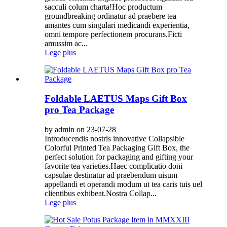
sacculi colum charta!Hoc productum
groundbreaking ordinatur ad praebere tea
amantes cum singulari medicandi experientia,
omni tempore perfectionem procurans.Ficti
amussim ac...
Lege plus
Foldable LAETUS Maps Gift Box
pro Tea Package
by admin on 23-07-28
Introducendis nostris innovative Collapsible
Colorful Printed Tea Packaging Gift Box, the
perfect solution for packaging and gifting your
favorite tea varieties.Haec complicatio doni
capsulae destinatur ad praebendum uisum
appellandi et operandi modum ut tea caris tuis uel
clientibus exhibeat.Nostra Collap...
Lege plus