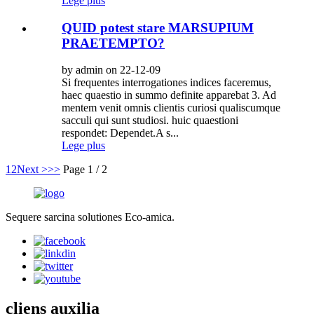
Lege plus
QUID potest stare MARSUPIUM
PRAETEMPTO?
by admin on 22-12-09
Si frequentes interrogationes indices faceremus,
haec quaestio in summo definite apparebat 3. Ad
mentem venit omnis clientis curiosi qualiscumque
sacculi qui sunt studiosi. huic quaestioni
respondet: Dependet.A s...
Lege plus
1
2
Next >
>>
Page 1 / 2
Sequere sarcina solutiones Eco-amica.
cliens auxilia