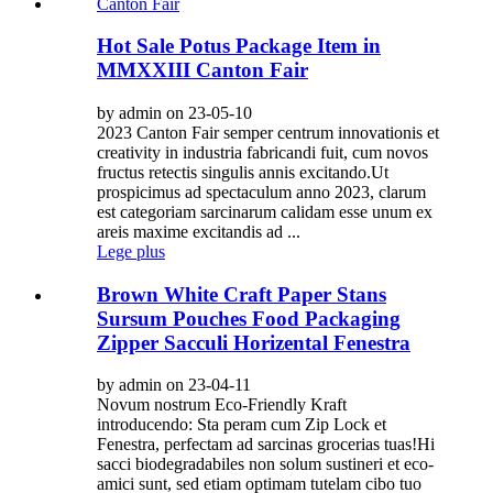
Hot Sale Potus Package Item in
MMXXIII Canton Fair
by admin on 23-05-10
2023 Canton Fair semper centrum innovationis et
creativity in industria fabricandi fuit, cum novos
fructus retectis singulis annis excitando.Ut
prospicimus ad spectaculum anno 2023, clarum
est categoriam sarcinarum calidam esse unum ex
areis maxime excitandis ad ...
Lege plus
Brown White Craft Paper Stans
Sursum Pouches Food Packaging
Zipper Sacculi Horizental Fenestra
by admin on 23-04-11
Novum nostrum Eco-Friendly Kraft
introducendo: Sta peram cum Zip Lock et
Fenestra, perfectam ad sarcinas grocerias tuas!Hi
sacci biodegradabiles non solum sustineri et eco-
amici sunt, sed etiam optimam tutelam cibo tuo